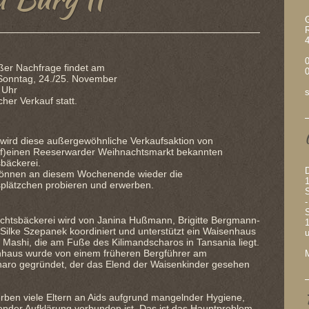
G
er Nachfrage findet am
Sonntag, 24./25. November
 Uhr
s
cher Verkauf statt.
 wird diese außergewöhnliche Verkaufsaktion von
(f)einen Reeserwarder Weihnachtsmarkt bekannten
bäckerei.
önnen an diesem Wochenende wieder die
plätzchen probieren und erwerben.
-
chtsbäckerei wird von Janina Hußmann, Brigitte Bergmann-
Silke Szepanek koordiniert und unterstützt ein Waisenhaus
t Mashi, die am Fuße des Kilimandscharos in Tansania liegt.
haus wurde von einem früheren Bergführer am
haro gegründet, der das Elend der Waisenkinder gesehen
terben viele Eltern an Aids aufgrund mangelnder Hygiene,
lender Aufklärung verbunden ist. Das ist das Hauptproblem.