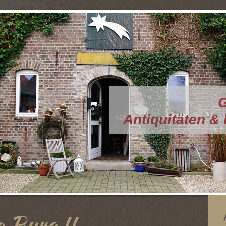
G
Antiquitäten &
a Burg II