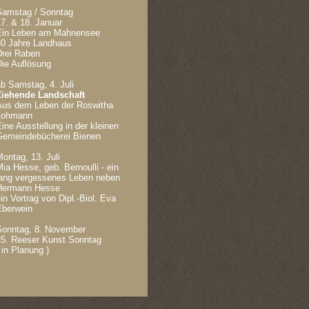
Samstag / Sonntag
7. & 18. Januar
Ein Leben am Mahnensee
30 Jahre Landhaus
Drei Raben
Die Auflösung
b Samstag, 4. Juli
Ziehende Landschaft
Aus dem Leben der Roswitha
Lohmann
ine Ausstellung in der kleinen
Gemeindebücherei Bienen
ontag, 13. Juli
ia Hesse, geb. Bernoulli - ein
lang vergessenes Leben neben
Hermann Hesse
in Vortrag von Dipl.-Biol. Eva
Eberwein
Sonntag, 8. November
25. Reeser Kunst Sonntag
 in Planung )