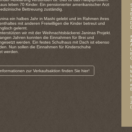
us leben 70 Kinder. Ein pensionierter amerikanischer Arzt
 medizinische Bettreuung zuständig.
1
nina ein halbes Jahr in Mashi gelebt und im Rahmen ihres
nthaltes mit anderen Freiwilligen die Kinder betreut und
nglisch gelernt.
nterstützen wir mit der Weihnachtsbäckerei Janinas Projekt.
a
gangen Jahren konnten die Einnahmen für Brei und
ngesetzt werden. Ein festes Schulhaus mit Dach ist ebenso
den. Nun sollen die Einnahmen für Kinderschuhe
t werden.
E
M
nformationen zur Verkaufsaktion finden Sie hier!
M
e
(