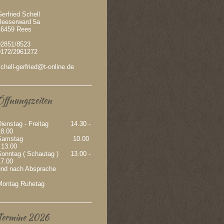
erfried Schell
Reeserward 5a
46459 Rees
02851/8523
0172/2961272
chell-gerfried@t-online.de
Öffnungszeiten
Dienstag - Freitag 14.30 -
18.00
Samstag 10.00
 13.00
Sonntag ( Schautag ) 13.00 -
17.00
und nach Absprache
Montag Ruhetag
Termine 2026