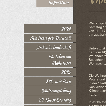
Impressum
Wegen groß
Samstag / 
2026
von 11 - 17
ein zusätzli
Mia Hesse geb. Bernoulli
Ziehende Landschaft
Unterstützt
der vom Kl
Ein Leben am
Weihnachts
Besucher k
Mahnensee
Weihnachts
2025
Die Weihna
Peters und 
Rilke und Paris
in der Stad
Das Waisen
Winterausstellung
Kilimandsc
hatte.
24. Kunst Sonntag
In Afrika s
die mit feh