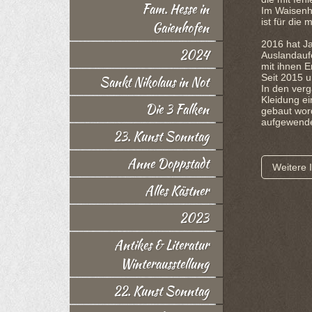
Fam. Hesse in
Im Waisenha
ist für die
Gaienhofen
2016 hat Ja
2024
Auslandaufe
mit ihnen E
Seit 2015 u
Sankt Nikolaus in Not
In den ver
Kleidung ei
Die 3 Falken
gebaut wor
aufgewende
23. Kunst Sonntag
Anne Doppstadt
Weitere I
Alles Kästner
2023
Antikes & Literatur
Winterausstellung
22. Kunst Sonntag