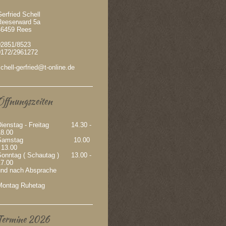
erfried Schell
Reeserward 5a
46459 Rees
02851/8523
0172/2961272
chell-gerfried@t-online.de
Öffnungszeiten
Dienstag - Freitag 14.30 -
18.00
Samstag 10.00
 13.00
Sonntag ( Schautag ) 13.00 -
17.00
und nach Absprache
Montag Ruhetag
Termine 2026