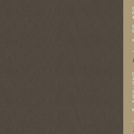
G
s
-