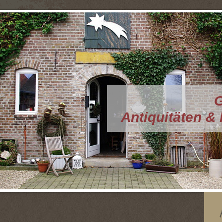
G
Antiquitäten &