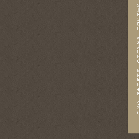
1
a
E
M
M
e
(