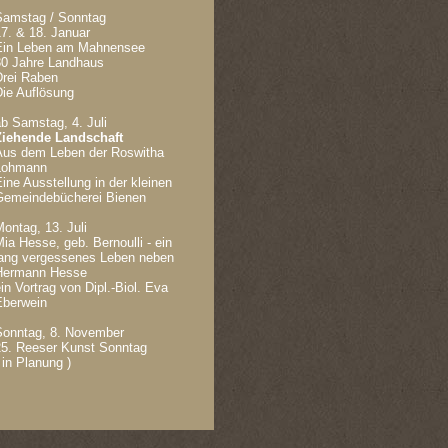
Samstag / Sonntag
7. & 18. Januar
Ein Leben am Mahnensee
30 Jahre Landhaus
Drei Raben
Die Auflösung
b Samstag, 4. Juli
Ziehende Landschaft
Aus dem Leben der Roswitha
Lohmann
ine Ausstellung in der kleinen
Gemeindebücherei Bienen
ontag, 13. Juli
ia Hesse, geb. Bernoulli - ein
lang vergessenes Leben neben
Hermann Hesse
in Vortrag von Dipl.-Biol. Eva
Eberwein
Sonntag, 8. November
25. Reeser Kunst Sonntag
 in Planung )