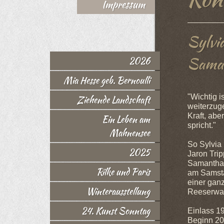
Impressum
Sylvi
Saman
2026
Mia Hesse geb. Bernoulli
"Wichtig i
Ziehende Landschaft
weiterzug
Kraft, ab
Ein Leben am
spricht."
Mahnensee
So Sylvia 
2025
Jaron Tri
Samantha 
Rilke und Paris
am Samsta
einer ganz
Winterausstellung
Reeserwar
24. Kunst Sonntag
Einlass 1
Beginn 20