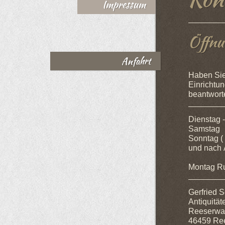
Impressum
Öffnu
Anfahrt
Haben Sie
Einrichtun
beantworte
Dienstag
Samsta
Sonntag (
und nach
Montag R
Gerfried S
Antiquitä
Reeserwa
46459 Re