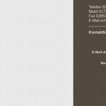
Telefon 0
Mobil 017
Fax 0285
E-Mail sch
Kontaktf
E-Mail-A
Nac